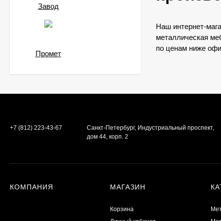
Завод
VALBERG КВАРЦИТ
90Т/2
70 230
₽
Наш интернет-мага
металлическая меб
по ценам ниже офи
Промет
Стеллаж Промет MS
Standart
4 338
₽
Стеллаж Промет MS
+7 (812) 223-43-67
Санкт-Петербург, Индустриальный проспект,
Hard
дом 44, корп. 2
6 402
₽
Стеллаж Промет MS
КОМПАНИЯ
МАГАЗИН
КА
Strong
4 170
₽
Корзина
Мет