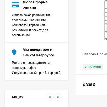
Любая форма
оплаты
Оплата заказ различными
способами: наличными,
Взломостойкий сейф
банковской картой или
VALBERG КВАРЦИТ
безналичный расчет для
90Т
организаций
50 502
₽
Мы находимся в
Стеллаж Проме
Взломостойкий сейф
Санкт-Петербурге
VALBERG КВАРЦИТ
90Т EL
Работа с производителями
53 832
₽
В НАЛИЧИИ
напрямую, офис
Индустриальный пр. 44, корпус 2
Взломостойкий сейф
4 338
₽
VALBERG КВАРЦИТ
90Т/2
70 230
₽
АКЦИЯ!