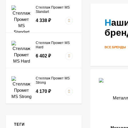
Стеллаж Промет MS
Standart
Наши
4 338
₽
бре
Стеллаж Промет MS
Hard
ВСЕ БРЕНДЫ
6 402
₽
Стеллаж Промет MS
Strong
4 170
₽
Стеллаж Промет MS
Pro
ТЕГИ
16 206
₽
Металли