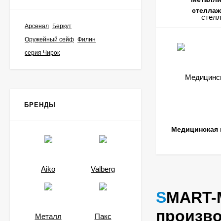
стелла
Арсенал
Беркут
Верстак Master 101
Оружейный сейф
Филин
MT100.MF1/MF1.000
серия Чирок
Цена по
запросу
Взломостойкий сейф
БРЕНДЫ
VALBERG КВАРЦИТ
90Т
50 502
₽
Медицинская
Взломостойкий сейф
VALBERG КВАРЦИТ
Aiko
Valberg
90Т EL
53 832
₽
SMART-MET.RU - металлическая мебель от всех
произво
Металл
Пакс
Взломостойкий сейф