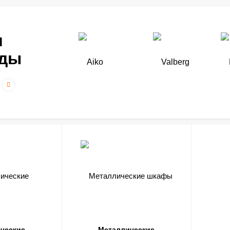
нды
ческие
Металлические